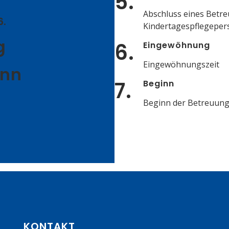
5.
Abschluss eines Betre
6
.
Kindertagespflegeper
g
6.
Eingewöhnung
Eingewöhnungszeit
inn
7.
Beginn
Beginn der Betreuung
KONTAKT