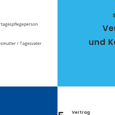
S
rtagespflegeperson
Ve
und K
esmutter / Tagesvater
Vertrag