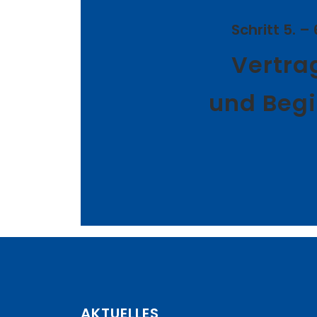
Schritt 5. – 
Vertra
und Beg
AKTUELLES