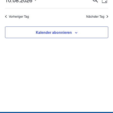
Tag
August
An
Suche
Datum
Na
wählen.
2026
und
Vorheriger Tag
Nächster Tag
Ansich
Navig
Kalender abonnieren