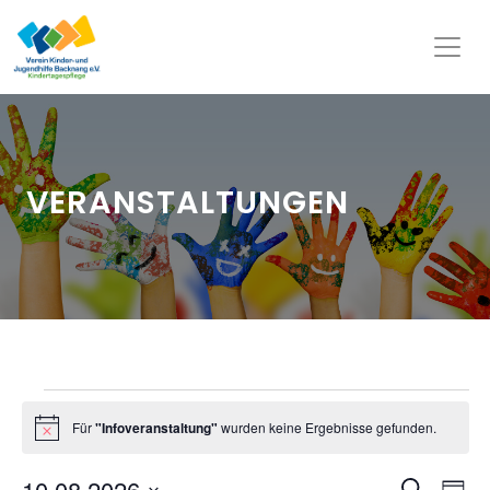
VERANSTALTUNGEN
Veranstaltungen
Für
"Infoveranstaltung"
wurden keine Ergebnisse gefunden.
für
Hinweis
10.
Veran
Ve
10.08.2026
Suche