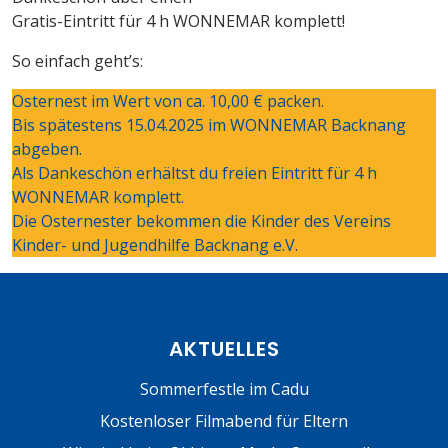
Gratis-Eintritt für 4 h WONNEMAR komplett!
So einfach geht’s:
Osternest im Wert von ca. 10,00 € packen.
Bis spätestens 15.04.2025 im WONNEMAR Backnang
abgeben.
Als Dankeschön erhältst du freien Eintritt für 4 h
WONNEMAR komplett.
Die Osternester bekommen die Kinder des Vereins
Kinder- und Jugendhilfe Backnang e.V.
AKTUELLES
Sommerfestle im Cadu
Kostenloser Filmabend für Eltern